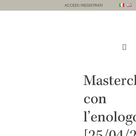
Passa
ACCEDI / REGISTRATI
al
contenuto
Masterc
con
l’enolog