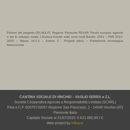
Partner del progetto CELNULAT, Regione Piemonte FEASR- Fondo europeo agricolo
e per lo sviluppo rurale- L’Europa investe sulle zone rurali Bando: 2021 – PSR 2014-
2020 – Misura 16.2.1 – Azione 2 - Progetti pilota – Piattaforma tecnologica
bioeconomia
CANTINA SOCIALE DI VINCHIO – VAGLIO SERRA e Z.L.
Società Cooperativa Agricola a Responsabilità Limitata (SCARL)
P.Iva e C.F. 00070720057 Regione San Pancrazio, 1 - 14040 Vinchio (AT)
Piemonte Italia
Capitale Sociale al 31/07/2025: € 621.060,90 I.V.
Web project by
Artband