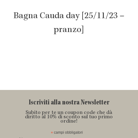
Bagna Cauda day [25/11/23 –
pranzo]
Iscriviti alla nostra Newsletter
Subito per te un coupon code che dà
diritto al 10% di sconto sul tuo primo
ordine!
*
campi obbligatori