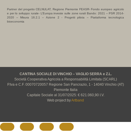
Partner del progetto CELNULAT, Regione Piemonte FEASR- Fondo europeo agricolo
e per lo sviluppo rurale- L’Europa investe sulle zone rurali Bando: 2021 – PSR 2014-
2020 – Misura 16.2.1 – Azione 2 - Progetti pilota – Piattaforma tecnologica
bioeconomia
CANTINA SOCIALE DI VINCHIO – VAGLIO SERRA e Z.L.
Società Cooperativa Agricola a Responsabilità Limitata (SCARL)
P.Iva e C.F. 00070720057 Regione San Pancrazio, 1 - 14040 Vinchio (AT)
Piemonte Italia
Capitale Sociale al 31/07/2025: € 621.060,90 I.V.
Web project by
Artband