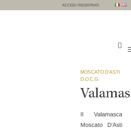
Passa
ACCEDI / REGISTRATI
al
contenuto
MOSCATO D'ASTI
D.O.C.G.
Valamas
Il Valamasca
Moscato D’Asti