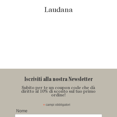
Laudana
Iscriviti alla nostra Newsletter
Subito per te un coupon code che dà
diritto al 10% di sconto sul tuo primo
ordine!
*
campi obbligatori
Nome