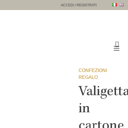
Passa
ACCEDI / REGISTRATI
al
contenuto
Nav
a
tog
CONFEZIONI
REGALO
Valigett
in
cartone