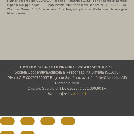
Partner del progetto CELNULAT, Regione Piemonte FEASR- Fondo europeo agricolo
e per lo sviluppo rurale- L’Europa investe sulle zone rurali Bando: 2021 – PSR 2014-
2020 – Misura 16.2.1 – Azione 2 - Progetti pilota – Piattaforma tecnologica
bioeconomia
CANTINA SOCIALE DI VINCHIO – VAGLIO SERRA e Z.L.
Società Cooperativa Agricola a Responsabilità Limitata (SCARL)
P.Iva e C.F. 00070720057 Regione San Pancrazio, 1 - 14040 Vinchio (AT)
Piemonte Italia
Capitale Sociale al 31/07/2025: € 621.060,90 I.V.
Web project by
Artband