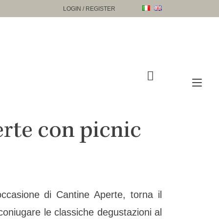
LOGIN / REGISTER
Tog
nav
rte con picnic
casione di Cantine Aperte, torna il
coniugare le classiche degustazioni al