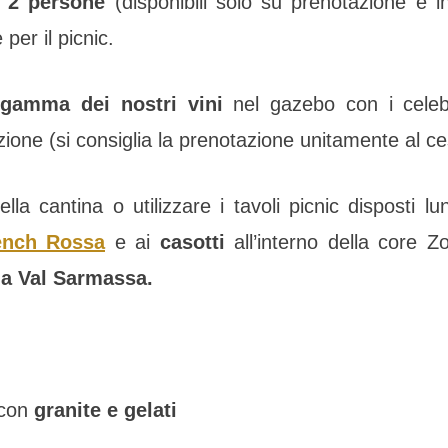
r 2 persone
(disponibili solo su prenotazione e in
per il picnic.
 gamma dei nostri vini
nel gazebo con i celeb
ione (si consiglia la prenotazione unitamente al ces
la cantina o utilizzare i tavoli picnic disposti l
ench Rossa
e ai
casotti
all’interno della core
la Val Sarmassa
.
 con
granite e gelati