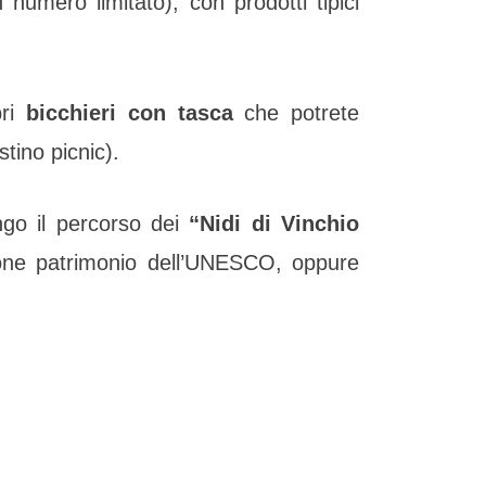
 numero limitato), con prodotti tipici
ri
bicchieri con tasca
che potrete
tino picnic).
ungo il percorso dei
“
Nidi di Vinchio
 Zone patrimonio dell’UNESCO, oppure