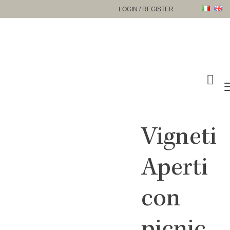
Skip
LOGIN / REGISTER
to
content
Vigneti
Aperti
con