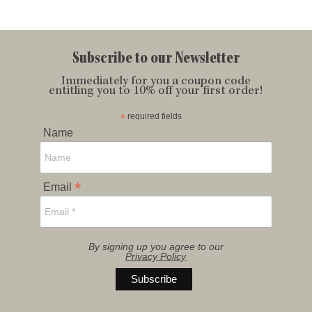
Subscribe to our Newsletter
Immediately for you a coupon code
entitling you to 10% off your first order!
*
required fields
Name
*
Email
By signing up you agree to our
Privacy Policy