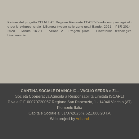
Partner del progetto CELNULAT, Regione Piemonte FEASR- Fondo europeo agricolo
e per lo sviluppo rurale- L’Europa investe sulle zone rurali Bando: 2021 – PSR 2014-
2020 – Misura 16.2.1 – Azione 2 - Progetti pilota – Piattaforma tecnologica
bioeconomia
CANTINA SOCIALE DI VINCHIO – VAGLIO SERRA e Z.L.
Società Cooperativa Agricola a Responsabilità Limitata (SCARL)
P.Iva e C.F. 00070720057 Regione San Pancrazio, 1 - 14040 Vinchio (AT)
Piemonte Italia
Capitale Sociale al 31/07/2025: € 621.060,90 I.V.
Web project by
Artband