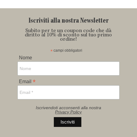
Iscriviti alla nostra Newsletter
Subito per te un coupon code che dà
diritto al 10% di sconto sul tuo primo
ordine!
*
campi obbligatori
Nome
*
Email
Iscrivendoti acconsenti alla nostra
Privacy Policy