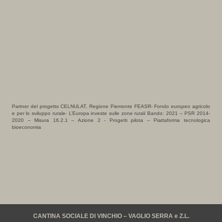
Partner del progetto CELNULAT, Regione Piemonte FEASR- Fondo europeo agricolo
e per lo sviluppo rurale- L’Europa investe sulle zone rurali Bando: 2021 – PSR 2014-
2020 – Misura 16.2.1 – Azione 2 - Progetti pilota – Piattaforma tecnologica
bioeconomia
CANTINA SOCIALE DI VINCHIO – VAGLIO SERRA e Z.L.