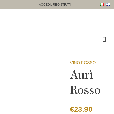
Passa
ACCEDI / REGISTRATI
al
contenuto
Na
a
to
VINO ROSSO
Aurì
Rosso
€
23,90