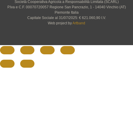
Società Cooperativa Agricola a Responsabilità Limitata (SCARL)
P.Iva e C.F. 00070720057 Regione San Pancrazio, 1 - 14040 Vinchio (AT)
Piemonte Italia
Capitale Sociale al 31/07/2025: € 621.060,90 I.V.
Web project by
Artband