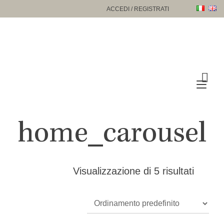
Passa
ACCEDI / REGISTRATI
al
contenuto
Nav
a
tog
home_carousel
Visualizzazione di 5 risultati