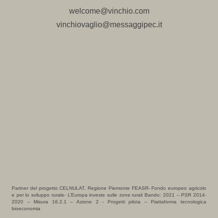
welcome@vinchio.com
vinchiovaglio@messaggipec.it
Partner del progetto CELNULAT, Regione Piemonte FEASR- Fondo europeo agricolo
e per lo sviluppo rurale- L’Europa investe sulle zone rurali Bando: 2021 – PSR 2014-
2020 – Misura 16.2.1 – Azione 2 - Progetti pilota – Piattaforma tecnologica
bioeconomia