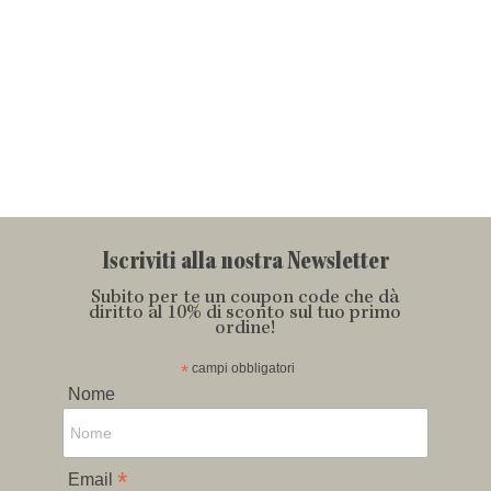
Iscriviti alla nostra Newsletter
Subito per te un coupon code che dà
diritto al 10% di sconto sul tuo primo
ordine!
*
campi obbligatori
Nome
*
Email