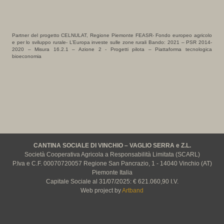
Partner del progetto CELNULAT, Regione Piemonte FEASR- Fondo europeo agricolo
e per lo sviluppo rurale- L’Europa investe sulle zone rurali Bando: 2021 – PSR 2014-
2020 – Misura 16.2.1 – Azione 2 - Progetti pilota – Piattaforma tecnologica
bioeconomia
CANTINA SOCIALE DI VINCHIO – VAGLIO SERRA e Z.L.
Società Cooperativa Agricola a Responsabilità Limitata (SCARL)
P.Iva e C.F. 00070720057 Regione San Pancrazio, 1 - 14040 Vinchio (AT)
Piemonte Italia
Capitale Sociale al 31/07/2025: € 621.060,90 I.V.
Web project by
Artband