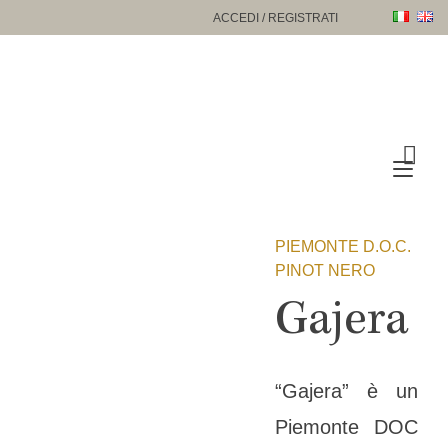
Passa
ACCEDI / REGISTRATI
al
contenuto
Nav
a
tog
PIEMONTE D.O.C.
PINOT NERO
Gajera
“Gajera” è un
Piemonte DOC