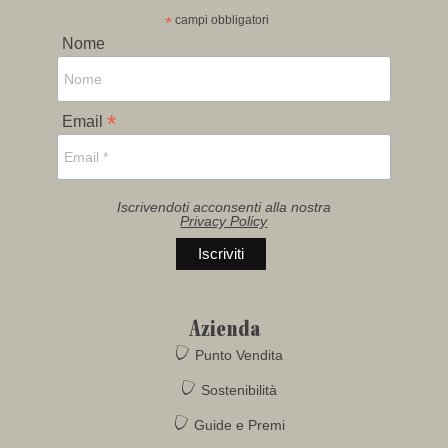
*
campi obbligatori
Nome
*
Email
Iscrivendoti acconsenti alla nostra
Privacy Policy
Azienda
Punto Vendita
Sostenibilità
Guide e Premi