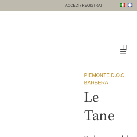
Passa
ACCEDI / REGISTRATI
al
contenuto
Nav
a
tog
PIEMONTE D.O.C.
BARBERA
Le
Tane