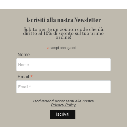
Iscriviti alla nostra Newsletter
Subito per te un coupon code che dà
diritto al 10% di sconto sul tuo primo
ordine!
*
campi obbligatori
Nome
*
Email
Iscrivendoti acconsenti alla nostra
Privacy Policy