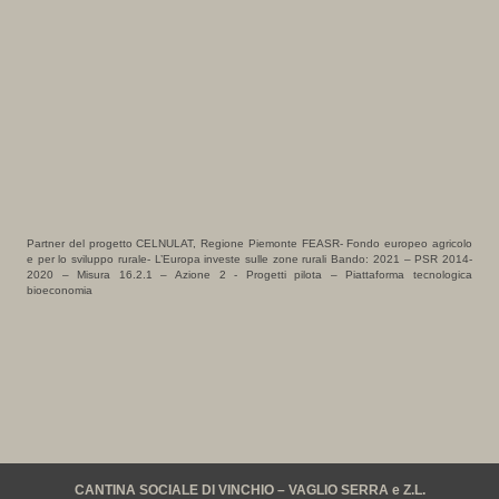
Partner del progetto CELNULAT, Regione Piemonte FEASR- Fondo europeo agricolo
e per lo sviluppo rurale- L’Europa investe sulle zone rurali Bando: 2021 – PSR 2014-
2020 – Misura 16.2.1 – Azione 2 - Progetti pilota – Piattaforma tecnologica
bioeconomia
CANTINA SOCIALE DI VINCHIO – VAGLIO SERRA e Z.L.