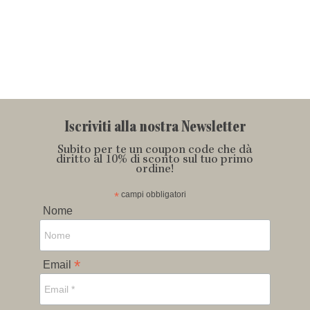
Iscriviti alla nostra Newsletter
Subito per te un coupon code che dà
diritto al 10% di sconto sul tuo primo
ordine!
*
campi obbligatori
Nome
*
Email