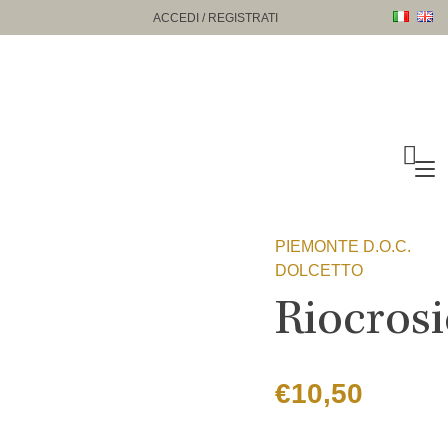
Passa
ACCEDI / REGISTRATI
al
contenuto
N
a
t
PIEMONTE D.O.C.
DOLCETTO
Riocros
€
10,50