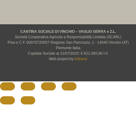
CANTINA SOCIALE DI VINCHIO – VAGLIO SERRA e Z.L.
Società Cooperativa Agricola a Responsabilità Limitata (SCARL)
P.Iva e C.F. 00070720057 Regione San Pancrazio, 1 - 14040 Vinchio (AT)
Piemonte Italia
Capitale Sociale al 31/07/2025: € 621.060,90 I.V.
Web project by
Artband