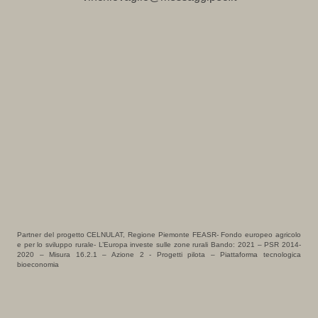
Partner del progetto CELNULAT, Regione Piemonte FEASR- Fondo europeo agricolo
e per lo sviluppo rurale- L’Europa investe sulle zone rurali Bando: 2021 – PSR 2014-
2020 – Misura 16.2.1 – Azione 2 - Progetti pilota – Piattaforma tecnologica
bioeconomia