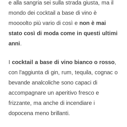
e alla sangria sei sulla strada giusta, ma il
ti
svolt
mondo dei cocktail a base di vino è
la
moooolto più vario di così e
non è mai
serat
stato così di moda come in questi ultimi
anni
.
I
cocktail a base di vino bianco o rosso
,
con l’aggiunta di gin, rum, tequila, cognac o
bevande analcoliche sono capaci di
accompagnare un aperitivo fresco e
frizzante, ma anche di incendiare i
dopocena meno brillanti.