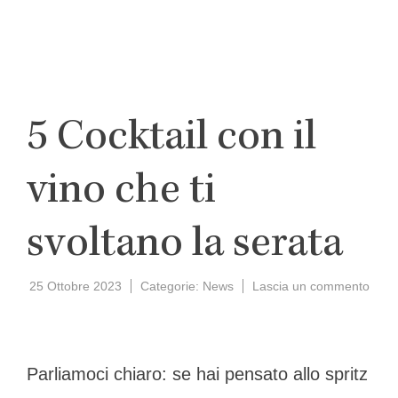
5 Cocktail con il
vino che ti
svoltano la serata
su
25 Ottobre 2023
Categorie:
News
Lascia un commento
5
Cockt
con
il
Parliamoci chiaro: se hai pensato allo spritz
vino
che