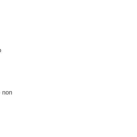
o
o non