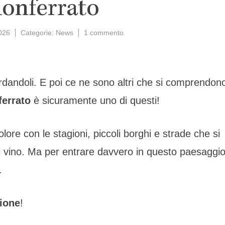
Monferrato
su
026
Categorie:
News
1 commento
Degustazioni
in
cantina:
il
ardandoli. E poi ce ne sono altri che si comprendon
primo
passo
errato
è sicuramente uno di questi!
per
scoprire
il
lore con le stagioni, piccoli borghi e strade che si
Monferrato
 di vino. Ma per entrare davvero in questo paesaggi
.
zione
!